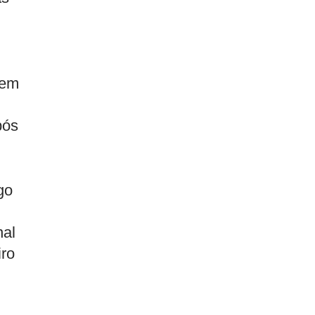
 em
pós
go
nal
ro