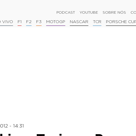
PODCAST
YOUTUBE
SOBRE NÓS
CO
 VIVO
F1
F2
F3
MOTOGP
NASCAR
TCR
PORSCHE CU
012 - 14:31