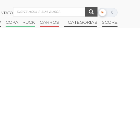
☀
☾
NTATO
Alternar
modo
P
COPA TRUCK
CARROS
+ CATEGORIAS
SCORE
escuro