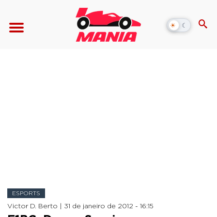
☀
☾
Alternar
modo
escuro
ESPORTS
Victor D. Berto |
31 de janeiro de 2012 - 16:15