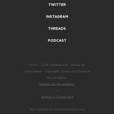
TWITTER
INSTAGRAM
THREADS
PODCAST
2002 - 2026 F1Mania.net - Mania de
Velocidade. Copyright. Todos os Direitos
Reservados.
Política de Privacidade
-
Termos e Condições
This website is unofficial and is not