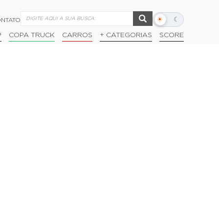
☀
☾
NTATO
Alternar
modo
P
COPA TRUCK
CARROS
+ CATEGORIAS
SCORE
escuro