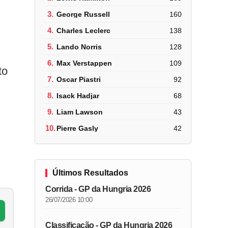
3.
George Russell
160
4.
Charles Leclerc
138
5.
Lando Norris
128
6.
Max Verstappen
109
to
7.
Oscar Piastri
92
8.
Isack Hadjar
68
9.
Liam Lawson
43
10.
Pierre Gasly
42
m
Últimos Resultados
Corrida - GP da Hungria 2026
26/07/2026 10:00
Classificação - GP da Hungria 2026