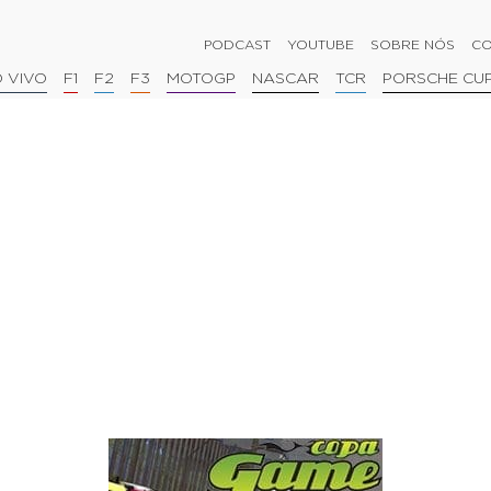
PODCAST
YOUTUBE
SOBRE NÓS
CO
 VIVO
F1
F2
F3
MOTOGP
NASCAR
TCR
PORSCHE CU