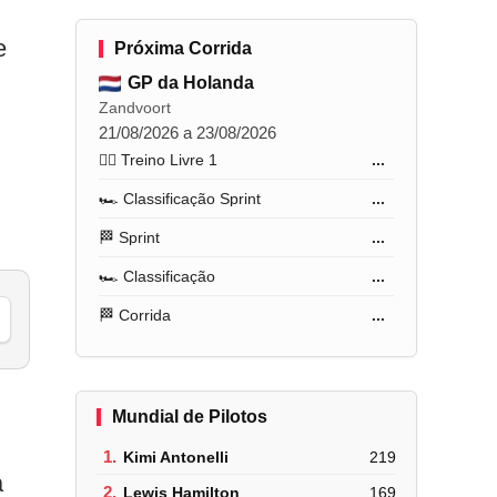
e
Próxima Corrida
GP da Holanda
Zandvoort
21/08/2026 a 23/08/2026
🏋️‍♂️ Treino Livre 1
...
🏎️ Classificação Sprint
...
🏁 Sprint
...
🏎️ Classificação
...
🏁 Corrida
...
Mundial de Pilotos
1.
Kimi Antonelli
219
a
2.
Lewis Hamilton
169