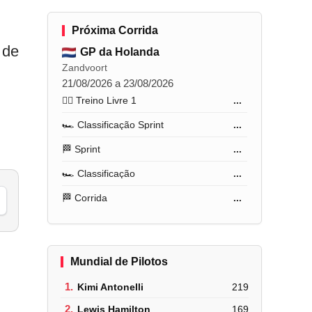
Próxima Corrida
 de
GP da Holanda
Zandvoort
21/08/2026 a 23/08/2026
🏋️‍♂️ Treino Livre 1
...
🏎️ Classificação Sprint
...
🏁 Sprint
...
🏎️ Classificação
...
🏁 Corrida
...
Mundial de Pilotos
1.
Kimi Antonelli
219
2.
Lewis Hamilton
169