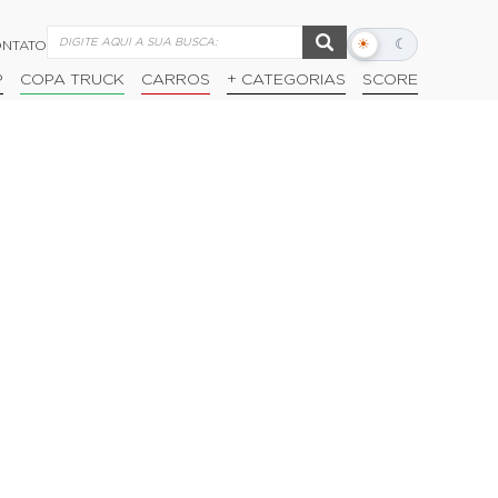
☀
☾
NTATO
Alternar
modo
P
COPA TRUCK
CARROS
+ CATEGORIAS
SCORE
escuro