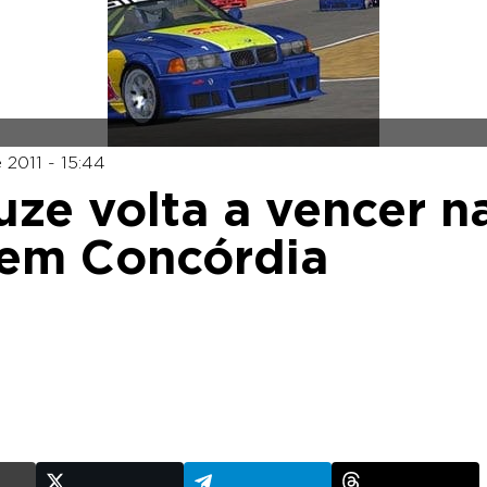
2011 - 15:44
uze volta a vencer n
 em Concórdia