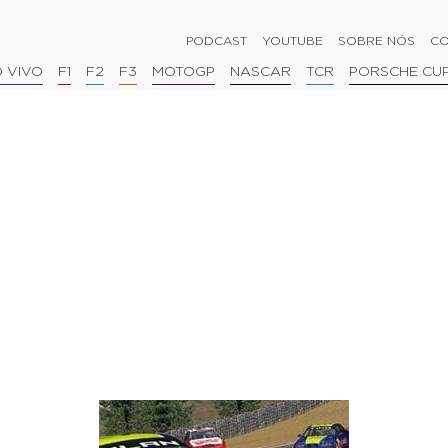
PODCAST
YOUTUBE
SOBRE NÓS
CO
 VIVO
F1
F2
F3
MOTOGP
NASCAR
TCR
PORSCHE CU