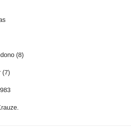
as
dono (8)
 (7)
.983
Krauze.