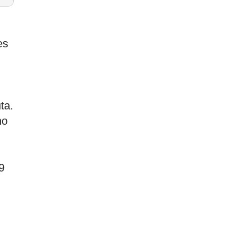
es
ta.
no
9