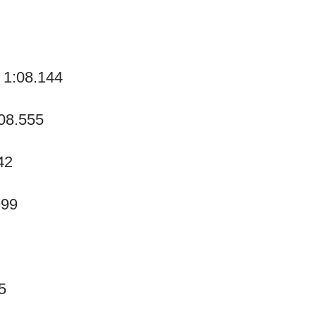
 1:08.144
:08.555
42
999
5