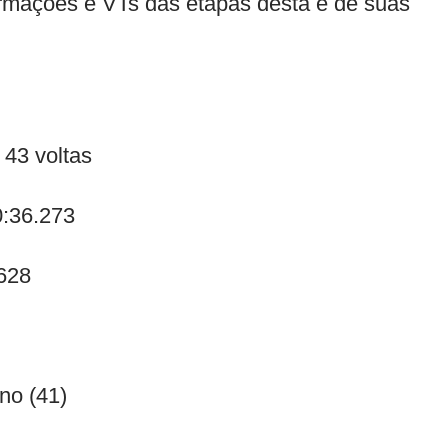
formações e VTs das etapas desta e de suas
 43 voltas
0:36.273
628
no (41)