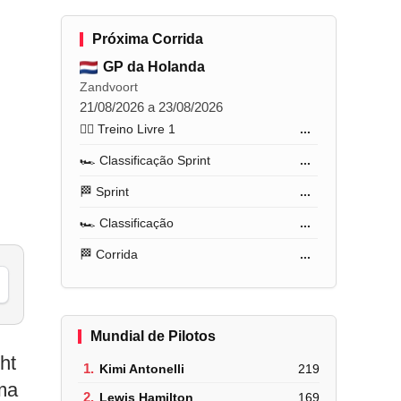
Próxima Corrida
GP da Holanda
Zandvoort
21/08/2026 a 23/08/2026
🏋️‍♂️ Treino Livre 1
...
🏎️ Classificação Sprint
...
🏁 Sprint
...
🏎️ Classificação
...
🏁 Corrida
...
Mundial de Pilotos
ht
1.
Kimi Antonelli
219
uma
2.
Lewis Hamilton
169