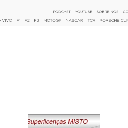
PODCAST
YOUTUBE
SOBRE NÓS
CO
 VIVO
F1
F2
F3
MOTOGP
NASCAR
TCR
PORSCHE CU