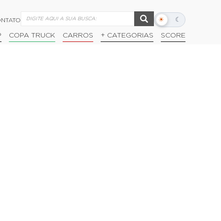
☀
☾
NTATO
Alternar
modo
P
COPA TRUCK
CARROS
+ CATEGORIAS
SCORE
escuro