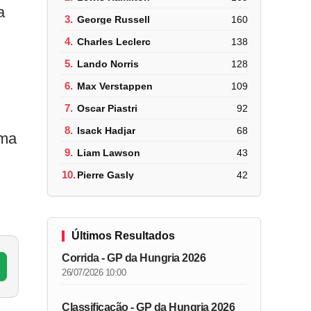
a
3.
George Russell
160
4.
Charles Leclerc
138
5.
Lando Norris
128
6.
Max Verstappen
109
7.
Oscar Piastri
92
8.
Isack Hadjar
68
ima
9.
Liam Lawson
43
10.
Pierre Gasly
42
Últimos Resultados
Corrida - GP da Hungria 2026
26/07/2026 10:00
Classificação - GP da Hungria 2026