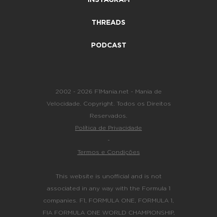
THREADS
PODCAST
2002 - 2026 F1Mania.net - Mania de
Velocidade. Copyright. Todos os Direitos
Reservados.
Política de Privacidade
-
Termos e Condições
This website is unofficial and is not
associated in any way with the Formula 1
companies. F1, FORMULA ONE, FORMULA 1,
FIA FORMULA ONE WORLD CHAMPIONSHIP,