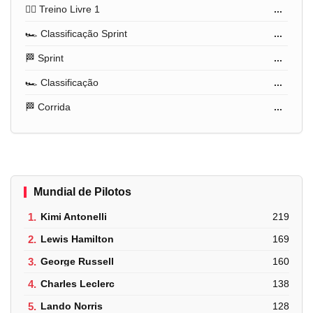
🏋️‍♂️ Treino Livre 1
...
🏎️ Classificação Sprint
...
🏁 Sprint
...
🏎️ Classificação
...
🏁 Corrida
...
Mundial de Pilotos
1.
Kimi Antonelli
219
2.
Lewis Hamilton
169
3.
George Russell
160
4.
Charles Leclerc
138
5.
Lando Norris
128