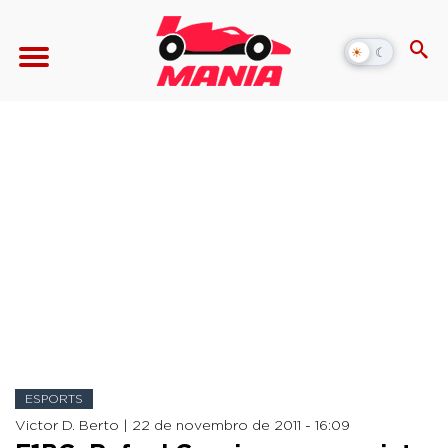
☀
☾
Alternar
modo
escuro
ESPORTS
Victor D. Berto |
22 de novembro de 2011 - 16:09