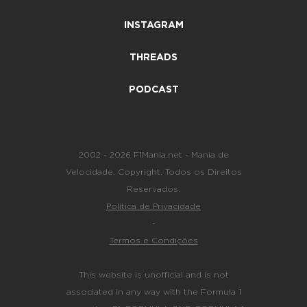
INSTAGRAM
THREADS
PODCAST
2002 - 2026 F1Mania.net - Mania de
Velocidade. Copyright. Todos os Direitos
Reservados.
Política de Privacidade
-
Termos e Condições
This website is unofficial and is not
associated in any way with the Formula 1