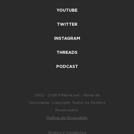
YOUTUBE
TWITTER
INSTAGRAM
THREADS
PODCAST
2002 - 2026 F1Mania.net - Mania de
Velocidade. Copyright. Todos os Direitos
Reservados.
Política de Privacidade
-
Termos e Condições