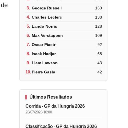
 de
3.
George Russell
160
4.
Charles Leclerc
138
5.
Lando Norris
128
6.
Max Verstappen
109
7.
Oscar Piastri
92
8.
Isack Hadjar
68
9.
Liam Lawson
43
10.
Pierre Gasly
42
Últimos Resultados
Corrida - GP da Hungria 2026
26/07/2026 10:00
Classificação - GP da Hungria 2026