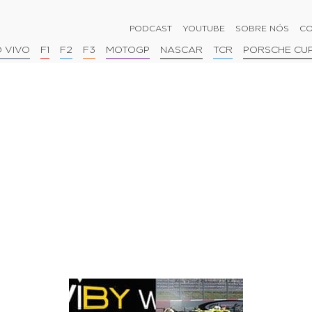
PODCAST
YOUTUBE
SOBRE NÓS
CO
 VIVO
F1
F2
F3
MOTOGP
NASCAR
TCR
PORSCHE CU