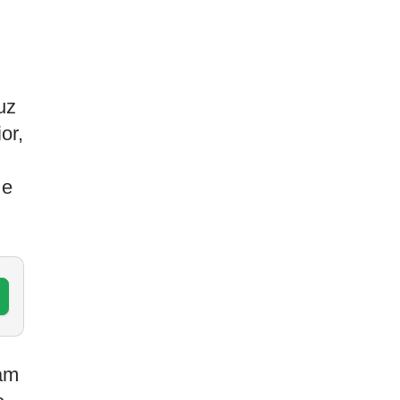
uz
or,
 e
am