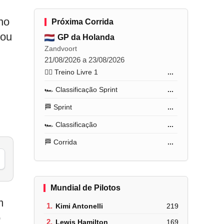
no
Próxima Corrida
rou
GP da Holanda
Zandvoort
21/08/2026 a 23/08/2026
🏋️‍♂️ Treino Livre 1
...
🏎️ Classificação Sprint
...
🏁 Sprint
...
🏎️ Classificação
...
🏁 Corrida
...
Mundial de Pilotos
m
1.
Kimi Antonelli
219
o
2.
Lewis Hamilton
169