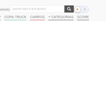
☀
☾
NTATO
Alternar
modo
P
COPA TRUCK
CARROS
+ CATEGORIAS
SCORE
escuro