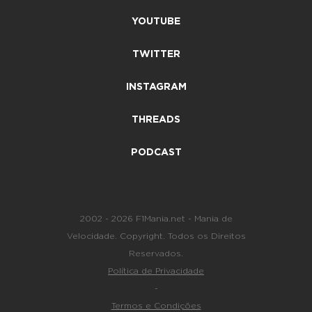
YOUTUBE
TWITTER
INSTAGRAM
THREADS
PODCAST
2002 - 2026 F1Mania.net - Mania de
Velocidade. Copyright. Todos os Direitos
Reservados.
Política de Privacidade
-
Termos e Condições