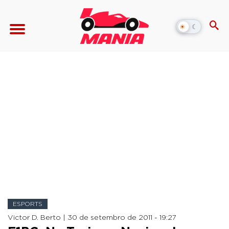
☀
☾
Alternar
modo
escuro
ESPORTS
Victor D. Berto |
30 de setembro de 2011 - 19:27