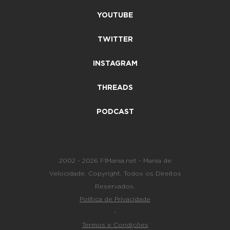
YOUTUBE
TWITTER
INSTAGRAM
THREADS
PODCAST
2002 - 2026 F1Mania.net - Mania de
Velocidade. Copyright. Todos os Direitos
Reservados.
Política de Privacidade
-
Termos e Condições