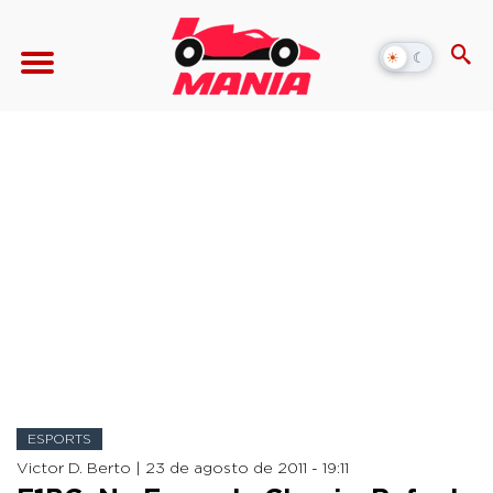
☀
☾
Alternar
modo
escuro
ESPORTS
Victor D. Berto |
23 de agosto de 2011 - 19:11