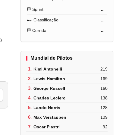
🏁 Sprint
...
🏎️ Classificação
...
🏁 Corrida
...
o
Mundial de Pilotos
1.
Kimi Antonelli
219
2.
Lewis Hamilton
169
3.
George Russell
160
4.
Charles Leclerc
138
5.
Lando Norris
128
6.
Max Verstappen
109
7.
Oscar Piastri
92