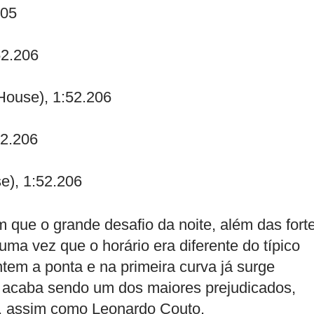
905
52.206
ouse), 1:52.206
52.206
e), 1:52.206
m que o grande desafio da noite, além das fort
 uma vez que o horário era diferente do típico
em a ponta e na primeira curva já surge
ra acaba sendo um dos maiores prejudicados,
o, assim como Leonardo Couto.