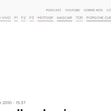
PODCAST
YOUTUBE
SOBRE NÓS
CO
 VIVO
F1
F2
F3
MOTOGP
NASCAR
TCR
PORSCHE CU
 2010 - 15:37