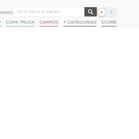
☀
☾
NTATO
Alternar
modo
P
COPA TRUCK
CARROS
+ CATEGORIAS
SCORE
escuro