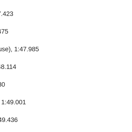
7.423
475
se), 1:47.985
48.114
80
 1:49.001
49.436