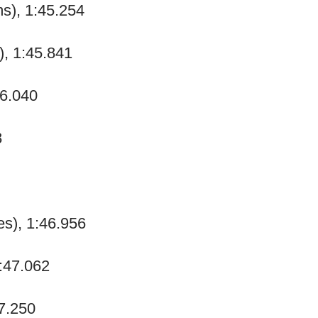
ms), 1:45.254
), 1:45.841
46.040
8
es), 1:46.956
:47.062
47.250