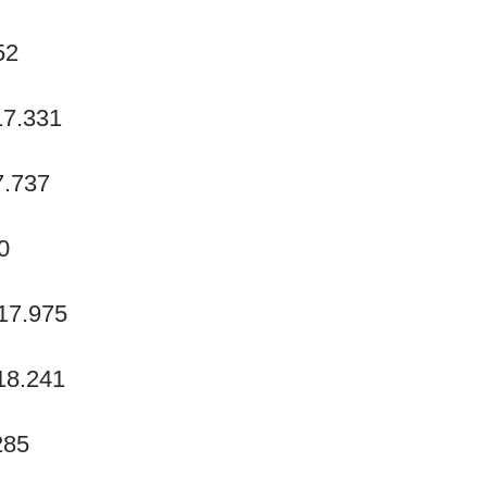
52
17.331
7.737
0
17.975
18.241
285