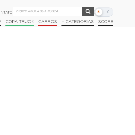
☀
☾
NTATO
Alternar
modo
P
COPA TRUCK
CARROS
+ CATEGORIAS
SCORE
escuro