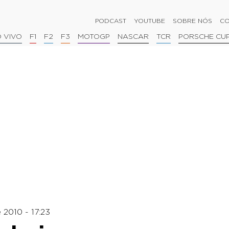
PODCAST
YOUTUBE
SOBRE NÓS
CO
 VIVO
F1
F2
F3
MOTOGP
NASCAR
TCR
PORSCHE CU
2010 - 17:23