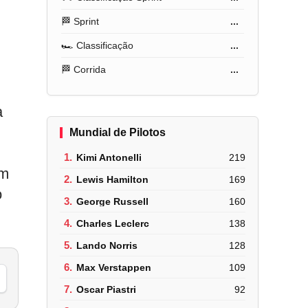
🏁 Sprint
...
🏎️ Classificação
...
🏁 Corrida
...
a
Mundial de Pilotos
1.
Kimi Antonelli
219
om
2.
Lewis Hamilton
169
o
3.
George Russell
160
4.
Charles Leclerc
138
5.
Lando Norris
128
6.
Max Verstappen
109
7.
Oscar Piastri
92