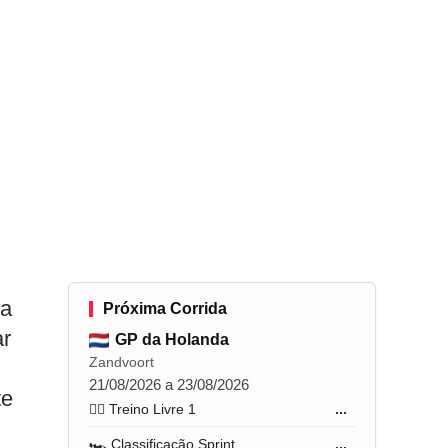
pa
Próxima Corrida
ar
GP da Holanda
Zandvoort
21/08/2026 a 23/08/2026
te
🏋️‍♂️ Treino Livre 1
...
🏎️ Classificação Sprint
...