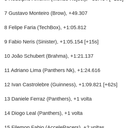
7 Gustavo Monteiro (Brow), +49.307
8 Felipe Faria (TechBox), +1:05.812
9 Fabio Neris (Sinister), +1:05.154 [+15s]
10 João Schubert (Brahma), +1:21.137
11 Adriano Lima (Panthers Nk), +1:24.616
12 Ivan Castrolebre (Guinness), +1:09.821 [+62s]
13 Daniele Ferraz (Panthers), +1 volta
14 Diogo Leal (Panthers), +1 volta
15 Filemon Fabio (AcceleRacers), +2 voltas