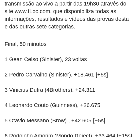
transmissão ao vivo a partir das 19h30 através do
site www.f1bc.com, que disponibiliza todas as
informações, resultados e vídeos das provas desta
e das outras sete categorias.
Final, 50 minutos
1 Gean Celso (Sinister), 23 voltas
2 Pedro Carvalho (Sinister), +18.461 [+5s]
3 Vinicius Dutra (4Brothers), +24.311
4 Leonardo Couto (Guinness), +26.675
5 Otavio Messano (Brow) , +42.605 [+5s]
6 Rodolpho Amorim (Mondo Reject), +33.464 [+15s]