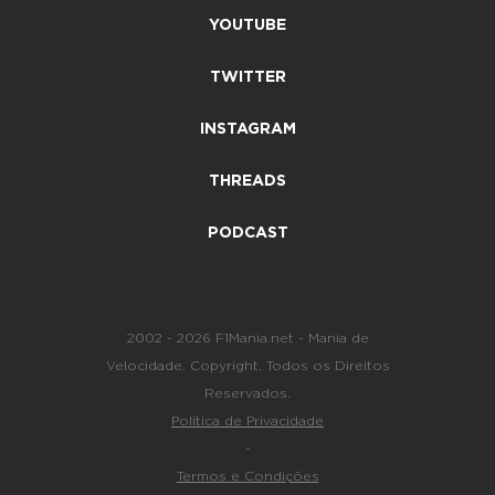
YOUTUBE
TWITTER
INSTAGRAM
THREADS
PODCAST
2002 - 2026 F1Mania.net - Mania de
Velocidade. Copyright. Todos os Direitos
Reservados.
Política de Privacidade
-
Termos e Condições