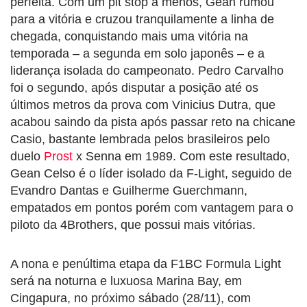
perfeita. Com um pit stop a menos, Gean rumou
para a vitória e cruzou tranquilamente a linha de
chegada, conquistando mais uma vitória na
temporada – a segunda em solo japonês – e a
liderança isolada do campeonato. Pedro Carvalho
foi o segundo, após disputar a posição até os
últimos metros da prova com Vinicius Dutra, que
acabou saindo da pista após passar reto na chicane
Casio, bastante lembrada pelos brasileiros pelo
duelo
Prost
x Senna em 1989. Com este resultado,
Gean Celso é o líder isolado da F-Light, seguido de
Evandro Dantas e Guilherme Guerchmann,
empatados em pontos porém com vantagem para o
piloto da 4Brothers, que possui mais vitórias.
A nona e penúltima etapa da F1BC Formula Light
será na noturna e luxuosa Marina Bay, em
Cingapura, no próximo sábado (28/11), com