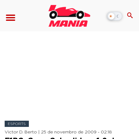
☀
☾
Alternar
modo
escuro
ESPORTS
Victor D. Berto |
25 de novembro de 2009 - 02:18