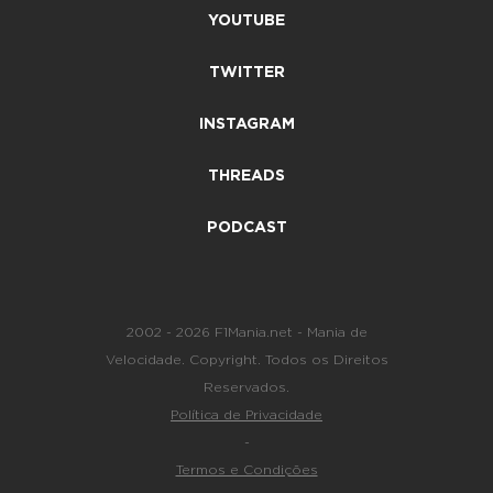
YOUTUBE
TWITTER
INSTAGRAM
THREADS
PODCAST
2002 - 2026 F1Mania.net - Mania de
Velocidade. Copyright. Todos os Direitos
Reservados.
Política de Privacidade
-
Termos e Condições