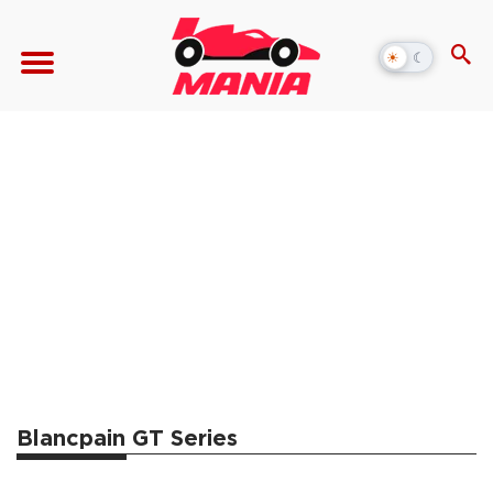
☀
☾
Alternar
modo
escuro
Blancpain GT Series