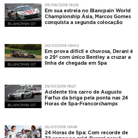
05/08/2019 11h28
Em sua estreia no Blancpain World
Championship Ásia, Marcos Gomes
conquista a segunda colocação
BLANCPAIN GT
SERIES
30/07/2019 13h53
Em prova difícil e chuvosa, Derani é
o 29º com único Bentley a cruzar a
linha de chegada em Spa
BLANCPAIN GT
SERIES
29/07/2019 11h27
Acidente tira carro de Augusto
Farfus da briga pela ponta nas 24
Horas de Spa-Francorchamps
BLANCPAIN GT
SERIES
26/07/2019 13h18
24 Horas de Spa: Com recorde de