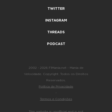
TWITTER
INSTAGRAM
THREADS
PODCAST
2002 - 2026 F1Mania.net - Mania de
Velocidade. Copyright. Todos os Direitos
Reservados.
Política de Privacidade
-
Termos e Condições
This website is unofficial and is not