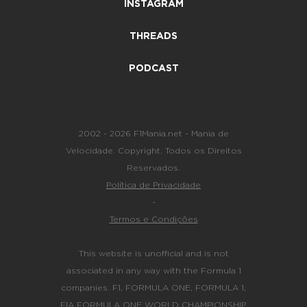
INSTAGRAM
THREADS
PODCAST
2002 - 2026 F1Mania.net - Mania de
Velocidade. Copyright. Todos os Direitos
Reservados.
Política de Privacidade
-
Termos e Condições
This website is unofficial and is not
associated in any way with the Formula 1
companies. F1, FORMULA ONE, FORMULA 1,
FIA FORMULA ONE WORLD CHAMPIONSHIP,