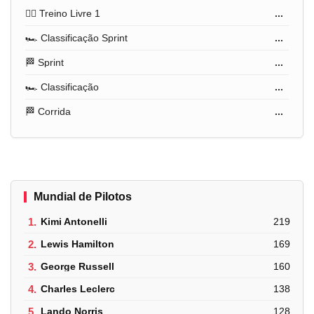
🏋️‍♂️ Treino Livre 1
...
🏎️ Classificação Sprint
...
🏁 Sprint
...
🏎️ Classificação
...
🏁 Corrida
...
Mundial de Pilotos
1.
Kimi Antonelli
219
2.
Lewis Hamilton
169
3.
George Russell
160
4.
Charles Leclerc
138
5.
Lando Norris
128