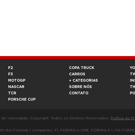
F2
COPA TRUCK
Y
F3
CARROS
T
MOTOGP
+ CATEGORIAS
IN
NASCAR
SOBRE NÓS
T
TCR
CONTATO
P
PORSCHE CUP
a de Velocidade. Copyright. Todos os Direitos Reservados.
Política de P
 way with the Formula 1 companies. F1, FORMULA ONE, FORMULA 1, FIA 