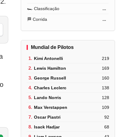
2.
🏎️ Classificação
...
🏁 Corrida
...
Mundial de Pilotos
a
1.
Kimi Antonelli
219
2.
Lewis Hamilton
169
3.
George Russell
160
do
4.
Charles Leclerc
138
5.
Lando Norris
128
6.
Max Verstappen
109
7.
Oscar Piastri
92
8.
Isack Hadjar
68
9.
Liam Lawson
43