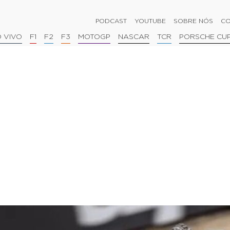
PODCAST
YOUTUBE
SOBRE NÓS
CO
 VIVO
F1
F2
F3
MOTOGP
NASCAR
TCR
PORSCHE CU