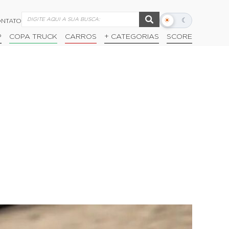
☀
☾
NTATO
Alternar
modo
P
COPA TRUCK
CARROS
+ CATEGORIAS
SCORE
escuro