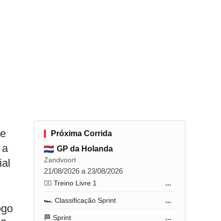
de
Próxima Corrida
 a
GP da Holanda
Zandvoort
ial
21/08/2026 a 23/08/2026
🏋️‍♂️ Treino Livre 1
...
🏎️ Classificação Sprint
...
ogo
🏁 Sprint
...