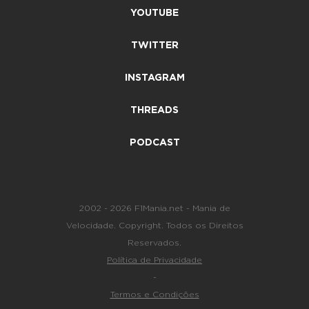
YOUTUBE
TWITTER
INSTAGRAM
THREADS
PODCAST
2002 - 2026 F1Mania.net - Mania de
Velocidade. Copyright. Todos os Direitos
Reservados.
Política de Privacidade
-
Termos e Condições