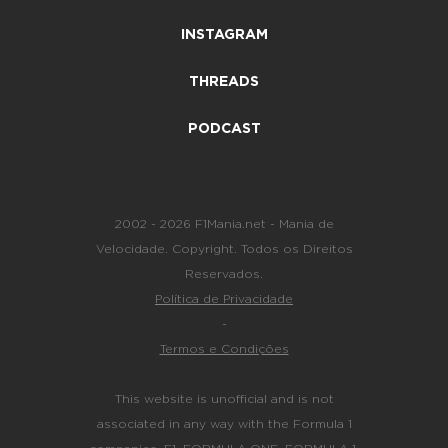
INSTAGRAM
THREADS
PODCAST
2002 - 2026 F1Mania.net - Mania de
Velocidade. Copyright. Todos os Direitos
Reservados.
Política de Privacidade
-
Termos e Condições
This website is unofficial and is not
associated in any way with the Formula 1