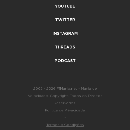
YOUTUBE
TWITTER
INSTAGRAM
THREADS
PODCAST
2002 - 2026 F1Mania.net - Mania de
Velocidade. Copyright. Todos os Direitos
Reservados.
Política de Privacidade
-
Termos e Condições