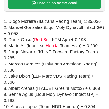
Junte-se ao nosso canal!
1. Diogo Moreira (Italtrans Racing Team) 1:35.030
2. Manuel Gonzalez (Liqui Moly Dynavolt Intact GP)
+ 0.058
3. Deniz Öncü (
Red Bull
KTM Ajo) + 0.198
4. Mario Aji (Idemitsu
Honda
Team Asia) + 0.299
5. Jorge Navarro (KLINT Forward Factory Team) +
0.285
6. Marcos Ramirez (OnlyFans American Racing) +
0.338
7. Jake Dixon (ELF Marc VDS Racing Team) +
0.360
8. Albert Arenas (ITALJET Gresini Moto2) + 0.369
9. Senna Agius (Liqui Moly Dynavolt Intact GP) +
0.392
10. Alonso Lopez (Team HDR Heidrun) + 0.394