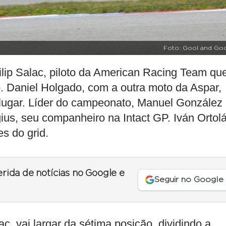
Foto: Gool and Go
ilip Salac, piloto da American Racing Team qu
 Daniel Holgado, com a outra moto da Aspar,
o lugar. Líder do campeonato, Manuel González
ius, seu companheiro na Intact GP. Iván Ortolá
s do grid.
erida de notícias no Google e
Seguir no Google
 vai largar da sétima posição, dividindo a