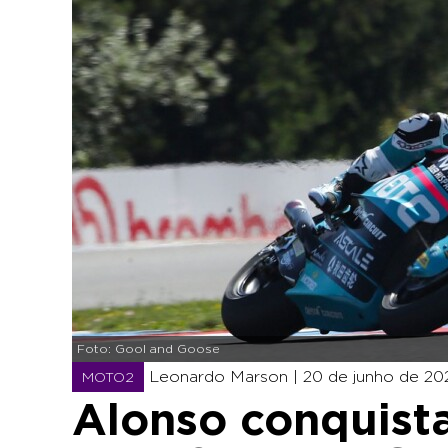
Foto: Gool and Goose
Leonardo Marson |
20 de junho de 202
MOTO2
Alonso conquista