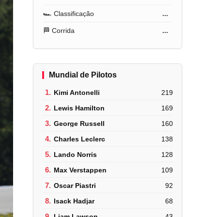
🏎️ Classificação
...
🏁 Corrida
...
Mundial de Pilotos
1.
Kimi Antonelli
219
2.
Lewis Hamilton
169
3.
George Russell
160
4.
Charles Leclerc
138
5.
Lando Norris
128
6.
Max Verstappen
109
7.
Oscar Piastri
92
8.
Isack Hadjar
68
9.
Liam Lawson
43