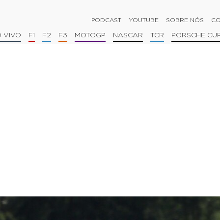
PODCAST
YOUTUBE
SOBRE NÓS
CO
 VIVO
F1
F2
F3
MOTOGP
NASCAR
TCR
PORSCHE CU