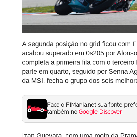
A segunda posição no grid ficou com F
acabou superado em 0s205 por Alonso.
completa a primeira fila com o terceir
parte em quarto, seguido por Senna Ag
da MSI, fecha o grupo dos seis melhore
Faça o F1Mania.net sua fonte pref
também no
Google Discover
.
Izan Guevara, com uma moto da Pramac,