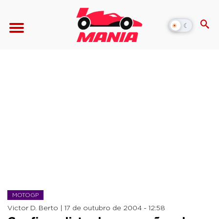
☀
☾
Alternar
modo
escuro
MOTOGP
Victor D. Berto |
17 de outubro de 2004 - 12:58