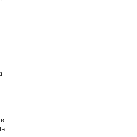
a
 e
la