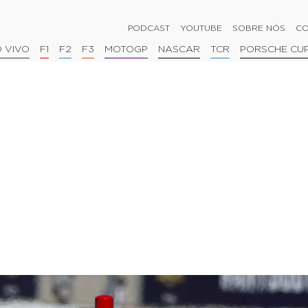
PODCAST
YOUTUBE
SOBRE NÓS
CO
 VIVO
F1
F2
F3
MOTOGP
NASCAR
TCR
PORSCHE CU