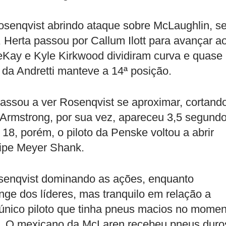
Rosenqvist abrindo ataque sobre McLaughlin, s
 Herta passou por Callum Ilott para avançar a
eKay e Kyle Kirkwood dividiram curva e quase
da Andretti manteve a 14ª posição.
assou a ver Rosenqvist se aproximar, cortand
Armstrong, por sua vez, apareceu 3,5 segund
 18, porém, o piloto da Penske voltou a abrir
ipe Meyer Shank.
senqvist dominando as ações, enquanto
onge dos líderes, mas tranquilo em relação a
único piloto que tinha pneus macios no momen
eu. O mexicano da McLaren recebeu pneus duro