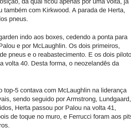
posição, da qual ficou apenas por uma volta, já
rreu também com Kirkwood. A parada de Herta,
dos pneus.
garden indo aos boxes, cedendo a ponta para
Palou e por McLaughlin. Os dois primeiros,
de pneus e o reabastecimento. E os dois pilot
a volta 40. Desta forma, o neozelandês da
o top-5 contava com McLaughlin na liderança
ivais, sendo seguido por Armstrong, Lundgaard,
dos, Herta passou por Palou na volta 41,
is de toque no muro, e Ferrucci foram aos pit
ros.