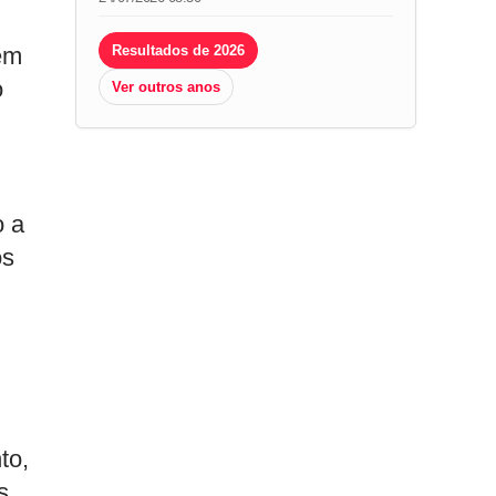
em
Resultados de 2026
o
Ver outros anos
o a
os
to,
s.