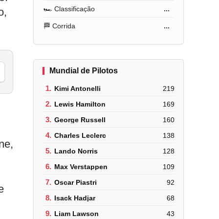
🏎️ Classificação
...
o,
🏁 Corrida
...
Mundial de Pilotos
1.
Kimi Antonelli
219
2.
Lewis Hamilton
169
3.
George Russell
160
4.
Charles Leclerc
138
ne,
5.
Lando Norris
128
.
6.
Max Verstappen
109
7.
Oscar Piastri
92
e
8.
Isack Hadjar
68
9.
Liam Lawson
43