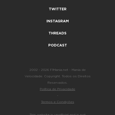
TWITTER
INSTAGRAM
THREADS
PODCAST
2002 - 2026 F1Mania.net - Mania de
Velocidade. Copyright. Todos os Direitos
Reservados.
Política de Privacidade
-
Termos e Condições
This website is unofficial and is not