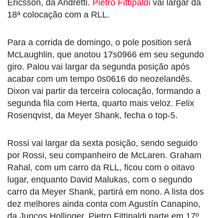
Ericsson, da Andretti.
Pietro Fittipaldi
vai largar da
18ª colocação com a RLL.
Para a corrida de domingo, o pole position será
McLaughlin, que anotou 17s0966 em seu segundo
giro. Palou vai largar da segunda posição após
acabar com um tempo 0s0616 do neozelandês.
Dixon vai partir da terceira colocação, formando a
segunda fila com Herta, quarto mais veloz. Felix
Rosenqvist, da Meyer Shank, fecha o top-5.
Rossi vai largar da sexta posição, sendo seguido
por Rossi, seu companheiro de McLaren. Graham
Rahal, com um carro da RLL, ficou com o oitavo
lugar, enquanto David Malukas, com o segundo
carro da Meyer Shank, partirá em nono. A lista dos
dez melhores ainda conta com Agustín Canapino,
da Juncos Hollinger. Pietro Fittipaldi parte em 17º.