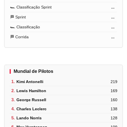
🏎️ Classificação Sprint
...
🏁 Sprint
...
🏎️ Classificação
...
🏁 Corrida
...
Mundial de Pilotos
1.
Kimi Antonelli
219
2.
Lewis Hamilton
169
3.
George Russell
160
4.
Charles Leclerc
138
5.
Lando Norris
128
6.
Max Verstappen
109