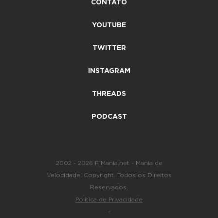
CONTATO
YOUTUBE
TWITTER
INSTAGRAM
THREADS
PODCAST
2002 - 2026 F1Mania.net - Mania de
Velocidade. Copyright. Todos os Direitos
Reservados.
Política de Privacidade
-