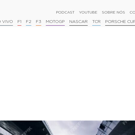
PODCAST
YOUTUBE
SOBRE NÓS
CO
 VIVO
F1
F2
F3
MOTOGP
NASCAR
TCR
PORSCHE CU