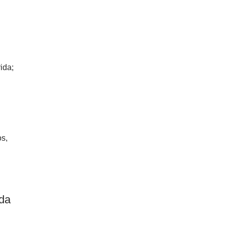
ida;
os,
 da