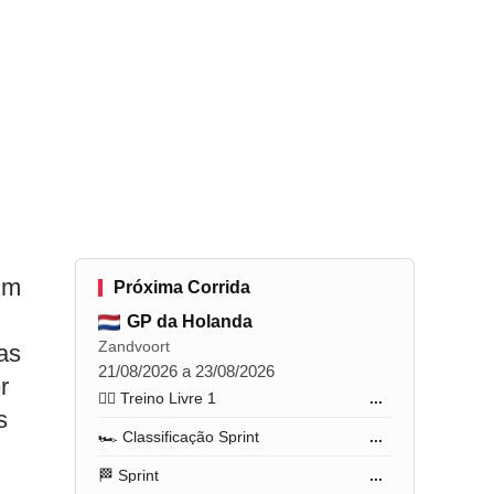
um
Próxima Corrida
GP da Holanda
Zandvoort
as
21/08/2026 a 23/08/2026
r
🏋️‍♂️ Treino Livre 1
...
s
🏎️ Classificação Sprint
...
🏁 Sprint
...