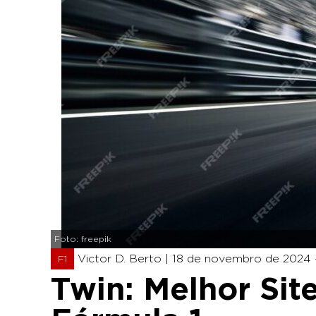
Foto: freepik
Victor D. Berto |
18 de novembro de 2024 -
F1
Twin: Melhor Sit