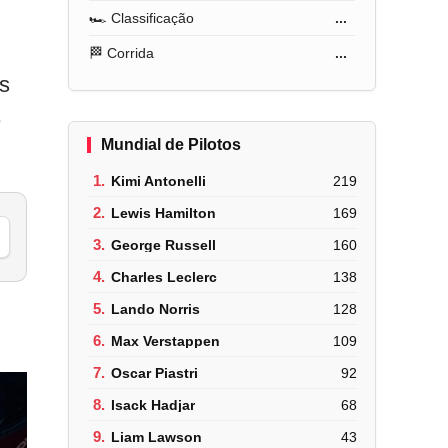
🏎️ Classificação
...
🏁 Corrida
...
s
,
Mundial de Pilotos
1.
Kimi Antonelli
219
2.
Lewis Hamilton
169
3.
George Russell
160
4.
Charles Leclerc
138
5.
Lando Norris
128
6.
Max Verstappen
109
7.
Oscar Piastri
92
8.
Isack Hadjar
68
9.
Liam Lawson
43