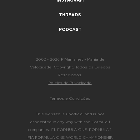
INSTAGRAM
THREADS
PODCAST
2002 - 2026 F1Mania.net - Mania de
Velocidade. Copyright. Todos os Direitos
Reservados.
Política de Privacidade
-
Termos e Condições
This website is unofficial and is not
associated in any way with the Formula 1
companies. F1, FORMULA ONE, FORMULA 1,
FIA FORMULA ONE WORLD CHAMPIONSHIP,