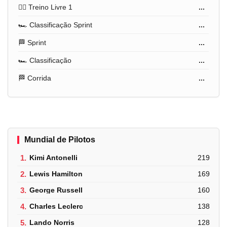
🏋️‍♂️ Treino Livre 1
...
🏎️ Classificação Sprint
...
🏁 Sprint
...
🏎️ Classificação
...
🏁 Corrida
...
Mundial de Pilotos
1.
Kimi Antonelli
219
2.
Lewis Hamilton
169
3.
George Russell
160
4.
Charles Leclerc
138
5.
Lando Norris
128