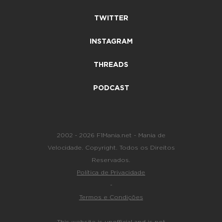
TWITTER
INSTAGRAM
THREADS
PODCAST
2002 - 2026 F1Mania.net - Mania de
Velocidade. Copyright. Todos os Direitos
Reservados.
Política de Privacidade
-
Termos e Condições
This website is unofficial and is not