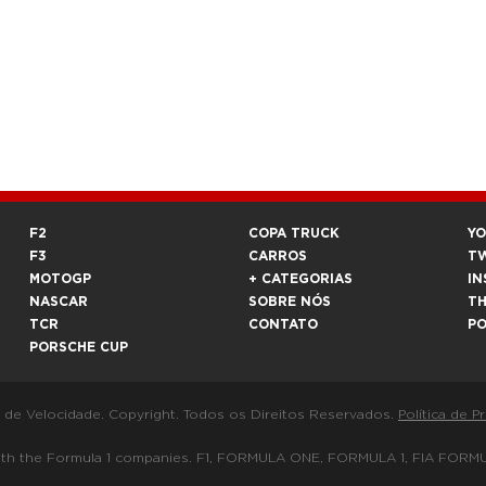
F2
COPA TRUCK
Y
F3
CARROS
T
MOTOGP
+ CATEGORIAS
IN
NASCAR
SOBRE NÓS
T
TCR
CONTATO
P
PORSCHE CUP
a de Velocidade. Copyright. Todos os Direitos Reservados.
Política de P
 way with the Formula 1 companies. F1, FORMULA ONE, FORMULA 1, FIA 