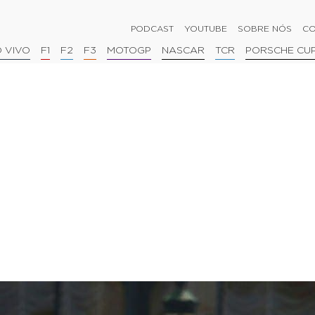
PODCAST
YOUTUBE
SOBRE NÓS
CO
 VIVO
F1
F2
F3
MOTOGP
NASCAR
TCR
PORSCHE CU