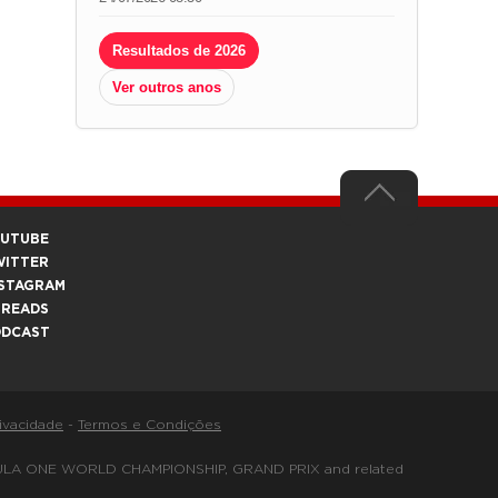
Resultados de 2026
Ver outros anos
OUTUBE
WITTER
STAGRAM
HREADS
ODCAST
rivacidade
-
Termos e Condições
FORMULA ONE WORLD CHAMPIONSHIP, GRAND PRIX and related