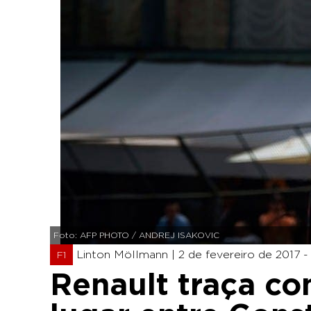
Foto: AFP PHOTO / ANDREJ ISAKOVIC
Linton Möllmann |
2 de fevereiro de 2017 -
F1
Renault traça co