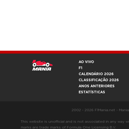
AO VIVO
F1
CALENDÁRIO 2026
CLASSIFICAÇÃO 2026
ANOS ANTERIORES
ESTATÍSTICAS
2002 - 2026 F1Mania.net - Mani
This website is unofficial and is not associated in any
marks are trade marks of Formula One Licensing B.V.