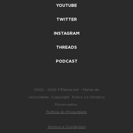
YOUTUBE
TWITTER
INSTAGRAM
THREADS
PODCAST
2002 - 2026 F1Mania.net - Mania de
Velocidade. Copyright. Todos os Direitos
Reservados.
Política de Privacidade
-
Termos e Condições