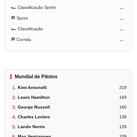
🏎️ Classificação Sprint
...
🏁 Sprint
...
🏎️ Classificação
...
🏁 Corrida
...
Mundial de Pilotos
1.
Kimi Antonelli
219
2.
Lewis Hamilton
169
3.
George Russell
160
4.
Charles Leclerc
138
5.
Lando Norris
128
6.
Max Verstappen
109