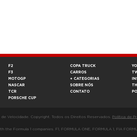
F2
COPA TRUCK
Y
F3
CARROS
T
MOTOGP
+ CATEGORIAS
IN
NASCAR
SOBRE NÓS
T
TCR
CONTATO
P
PORSCHE CUP
a de Velocidade. Copyright. Todos os Direitos Reservados.
Política de P
 way with the Formula 1 companies. F1, FORMULA ONE, FORMULA 1, FIA 