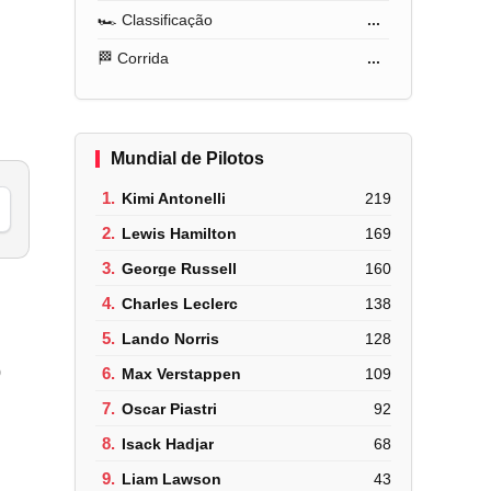
🏎️ Classificação
...
🏁 Corrida
...
Mundial de Pilotos
1.
Kimi Antonelli
219
2.
Lewis Hamilton
169
3.
George Russell
160
4.
Charles Leclerc
138
5.
Lando Norris
128
o
6.
Max Verstappen
109
7.
Oscar Piastri
92
8.
Isack Hadjar
68
9.
Liam Lawson
43