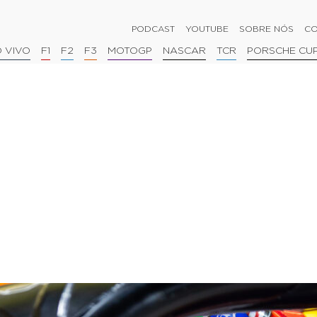
PODCAST
YOUTUBE
SOBRE NÓS
CO
 VIVO
F1
F2
F3
MOTOGP
NASCAR
TCR
PORSCHE CU