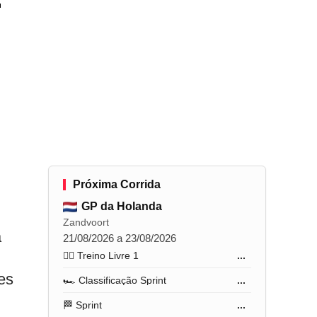
-
Próxima Corrida
GP da Holanda
Zandvoort
a
21/08/2026 a 23/08/2026
🏋️‍♂️ Treino Livre 1
...
es
🏎️ Classificação Sprint
...
🏁 Sprint
...