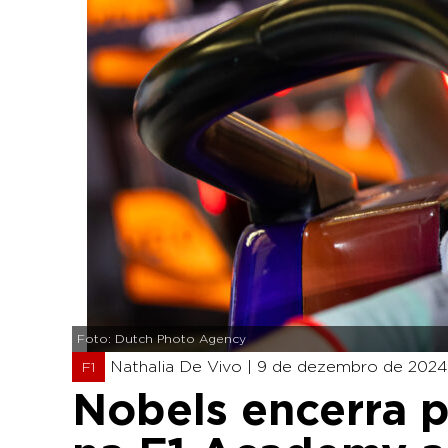
Foto: Dutch Photo Agency
Nathalia De Vivo |
9 de dezembro de 2024 
F1
Nobels encerra 