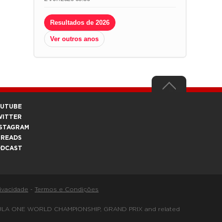
Resultados de 2026
Ver outros anos
OUTUBE
WITTER
STAGRAM
HREADS
ODCAST
rivacidade
-
Termos e Condições
FORMULA ONE WORLD CHAMPIONSHIP, GRAND PRIX and related