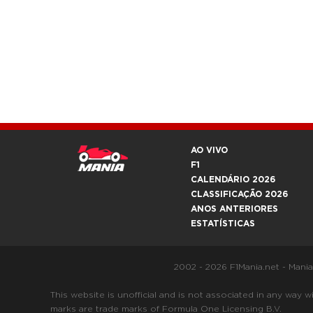
AO VIVO
F1
CALENDÁRIO 2026
CLASSIFICAÇÃO 2026
ANOS ANTERIORES
ESTATÍSTICAS
2002 - 2026 F1Mania.net - Mani
This website is unofficial and is not associated in any
marks are trade marks of Formula One Licensing B.V.