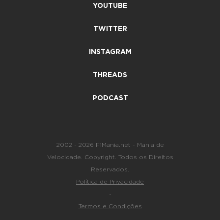
YOUTUBE
TWITTER
INSTAGRAM
THREADS
PODCAST
2002 - 2026 F1Mania.net - Mania de
Velocidade. Copyright. Todos os Direitos
Reservados.
Política de Privacidade
-
Termos e Condições