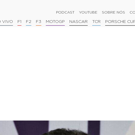
PODCAST
YOUTUBE
SOBRE NÓS
CO
 VIVO
F1
F2
F3
MOTOGP
NASCAR
TCR
PORSCHE CU