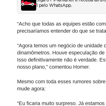
Siga o F1Mania.net e receba as úl
1 pelo WhatsApp.
“Acho que todas as equipes estão co
precisaríamos entender do que se trat
“Agora temos um negócio de unidade d
dinamômetros. Houve especulação de 
Isso definitivamente não é verdade. E
nosso plano,” comentou Horner.
Mesmo com toda esses rumores sobre os
mude agora:
“Eu ficaria muito surpreso. Já estam