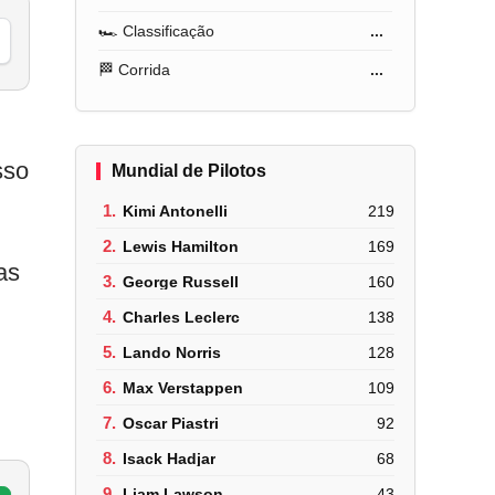
🏎️ Classificação
...
🏁 Corrida
...
sso
Mundial de Pilotos
1.
Kimi Antonelli
219
2.
Lewis Hamilton
169
as
3.
George Russell
160
4.
Charles Leclerc
138
5.
Lando Norris
128
6.
Max Verstappen
109
7.
Oscar Piastri
92
8.
Isack Hadjar
68
9.
Liam Lawson
43