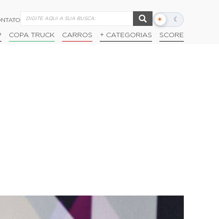
☀
☾
NTATO
Alternar
modo
P
COPA TRUCK
CARROS
+ CATEGORIAS
SCORE
escuro