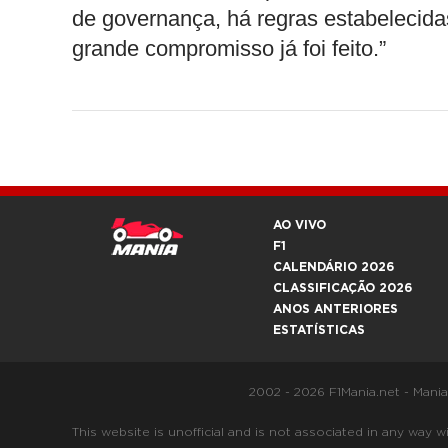
de governança, há regras estabelecid
grande compromisso já foi feito.”
AO VIVO
F1
CALENDÁRIO 2026
CLASSIFICAÇÃO 2026
ANOS ANTERIORES
ESTATÍSTICAS
2002 - 2026 F1Mania.net - Mani
This website is unofficial and is not associated in any