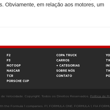
as. Obviamente, em relação aos motores, um
F2
COPA TRUCK
Y
F3
CARROS
T
MOTOGP
+ CATEGORIAS
IN
NASCAR
SOBRE NÓS
T
TCR
CONTATO
P
PORSCHE CUP
a de Velocidade. Copyright. Todos os Direitos Reservados.
Política de P
 way with the Formula 1 companies. F1, FORMULA ONE, FORMULA 1, FIA 