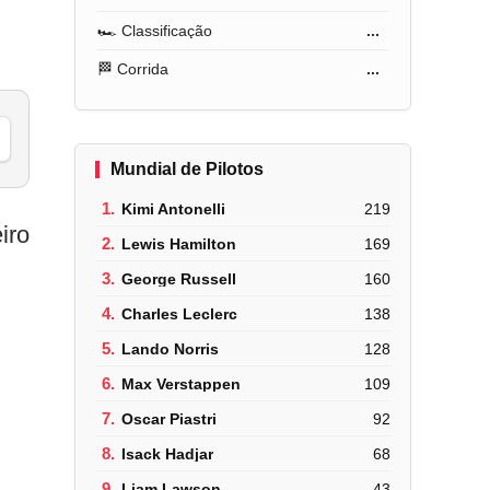
🏎️ Classificação
...
🏁 Corrida
...
Mundial de Pilotos
1.
Kimi Antonelli
219
iro
2.
Lewis Hamilton
169
3.
George Russell
160
4.
Charles Leclerc
138
5.
Lando Norris
128
6.
Max Verstappen
109
7.
Oscar Piastri
92
8.
Isack Hadjar
68
9.
Liam Lawson
43