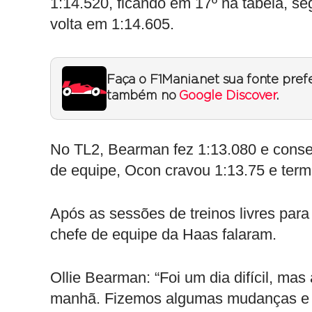
1:14.520, ficando em 17º na tabela, s
volta em 1:14.605.
Faça o F1Mania.net sua fonte pref
também no
Google Discover
.
No TL2, Bearman fez 1:13.080 e conse
de equipe, Ocon cravou 1:13.75 e term
Após as sessões de treinos livres par
chefe de equipe da Haas falaram.
Ollie Bearman: “Foi um dia difícil, mas
manhã. Fizemos algumas mudanças e is