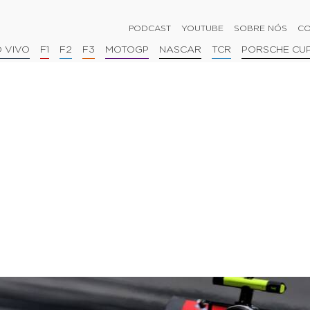
PODCAST
YOUTUBE
SOBRE NÓS
CO
 VIVO
F1
F2
F3
MOTOGP
NASCAR
TCR
PORSCHE CU