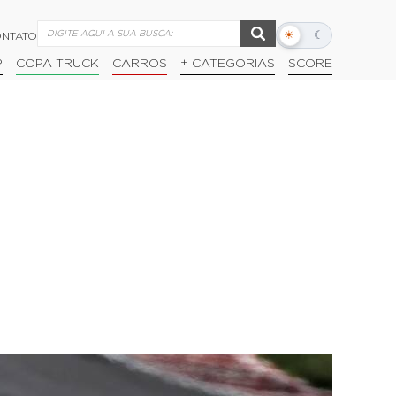
☀
☾
NTATO
Alternar
modo
P
COPA TRUCK
CARROS
+ CATEGORIAS
SCORE
escuro