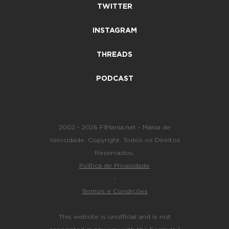
TWITTER
INSTAGRAM
THREADS
PODCAST
2002 - 2026 F1Mania.net - Mania de
Velocidade. Copyright. Todos os Direitos
Reservados.
Política de Privacidade
-
Termos e Condições
This website is unofficial and is not