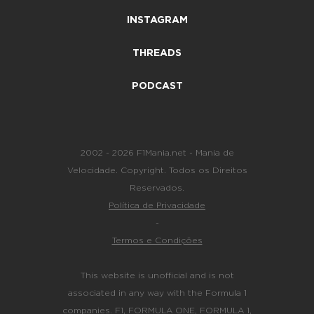
INSTAGRAM
THREADS
PODCAST
2002 - 2026 F1Mania.net - Mania de
Velocidade. Copyright. Todos os Direitos
Reservados.
Política de Privacidade
-
Termos e Condições
This website is unofficial and is not
associated in any way with the Formula 1
companies. F1, FORMULA ONE, FORMULA 1,