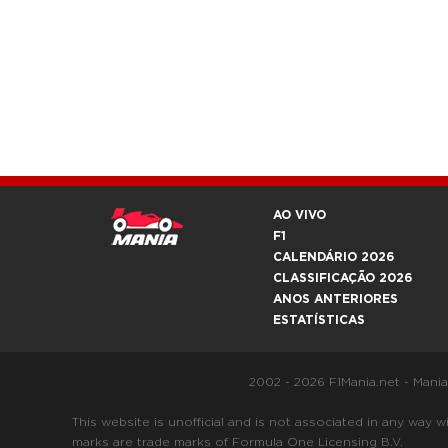
AO VIVO
F1
CALENDÁRIO 2026
CLASSIFICAÇÃO 2026
ANOS ANTERIORES
ESTATÍSTICAS
2002 - 2026 F1Mania.net - Mani
This website is unofficial and is not associated in any
marks are trade marks of Formula One Licensing B.V.