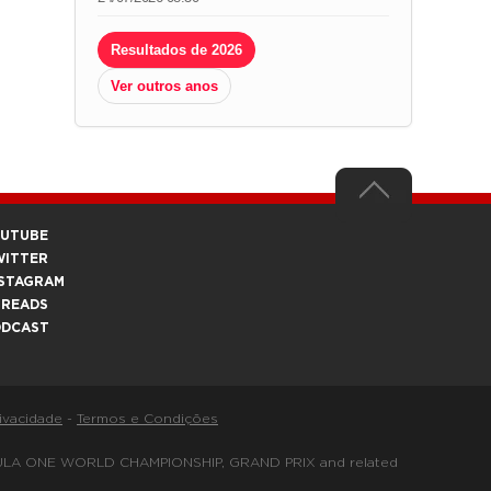
Resultados de 2026
Ver outros anos
OUTUBE
WITTER
STAGRAM
HREADS
ODCAST
rivacidade
-
Termos e Condições
FORMULA ONE WORLD CHAMPIONSHIP, GRAND PRIX and related