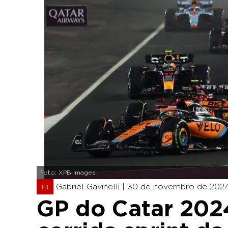
Foto: XPB Images
Gabriel Gavinelli |
30 de novembro de 2024
F1
GP do Catar 2024