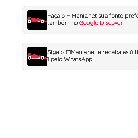
Faça o F1Mania.net sua fonte pref
também no
Google Discover
.
Siga o F1Mania.net e receba as úl
1 pelo WhatsApp.