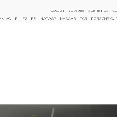
PODCAST
YOUTUBE
SOBRE NÓS
CO
 VIVO
F1
F2
F3
MOTOGP
NASCAR
TCR
PORSCHE CU