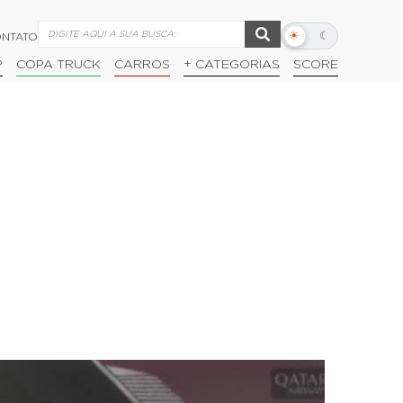
☀
☾
NTATO
Alternar
modo
P
COPA TRUCK
CARROS
+ CATEGORIAS
SCORE
escuro