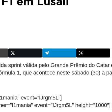
 F1 em Lusail
da sprint válida pelo Grande Prêmio do Catar 
rmula 1, que acontece neste sábado (30) a par
f1mania” event=”IJrgm5L”]
er=”f1mania” event=”IJrgm5L” height=”1000″]