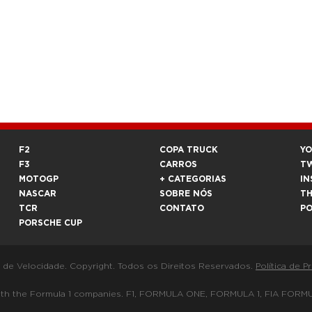
F2
COPA TRUCK
Y
F3
CARROS
T
MOTOGP
+ CATEGORIAS
IN
NASCAR
SOBRE NÓS
T
TCR
CONTATO
P
PORSCHE CUP
a de Velocidade. Copyright. Todos os Direitos Reservados.
Política de P
 way with the Formula 1 companies. F1, FORMULA ONE, FORMULA 1, FIA 