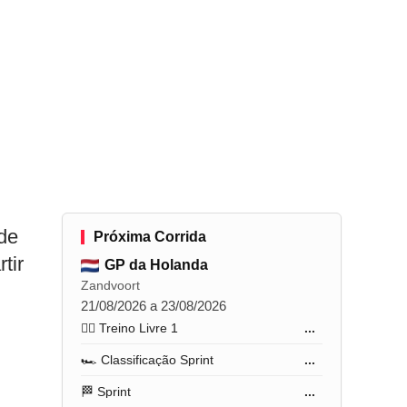
de
Próxima Corrida
tir
GP da Holanda
Zandvoort
21/08/2026 a 23/08/2026
🏋️‍♂️ Treino Livre 1
...
🏎️ Classificação Sprint
...
🏁 Sprint
...