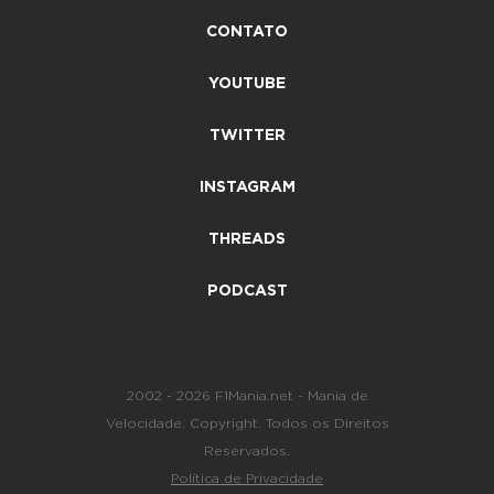
CONTATO
YOUTUBE
TWITTER
INSTAGRAM
THREADS
PODCAST
2002 - 2026 F1Mania.net - Mania de
Velocidade. Copyright. Todos os Direitos
Reservados.
Política de Privacidade