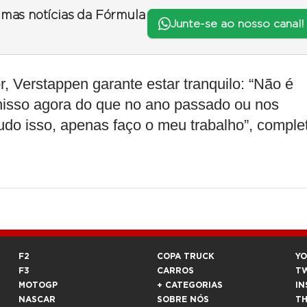
timas notícias da Fórmula
Junte-se ao nosso canal!
, Verstappen garante estar tranquilo: “Não é
isso agora do que no ano passado ou nos
tudo isso, apenas faço o meu trabalho”, comple
F2
COPA TRUCK
Y
F3
CARROS
T
MOTOGP
+ CATEGORIAS
IN
NASCAR
SOBRE NÓS
T