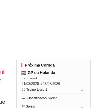
Próxima Corrida
ull
GP da Holanda
Zandvoort
e
21/08/2026 a 23/08/2026
🏋️‍♂️ Treino Livre 1
...
🏎️ Classificação Sprint
...
que
🏁 Sprint
...