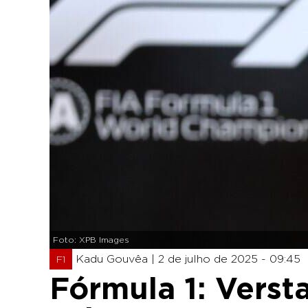
Foto: XPB Images
Kadu Gouvêa |
2 de julho de 2025 - 09:45
F1
Fórmula 1: Vers