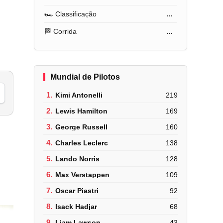
🏎️ Classificação
...
🏁 Corrida
...
Mundial de Pilotos
1.
Kimi Antonelli
219
2.
Lewis Hamilton
169
3.
George Russell
160
4.
Charles Leclerc
138
5.
Lando Norris
128
6.
Max Verstappen
109
7.
Oscar Piastri
92
8.
Isack Hadjar
68
9.
Liam Lawson
43