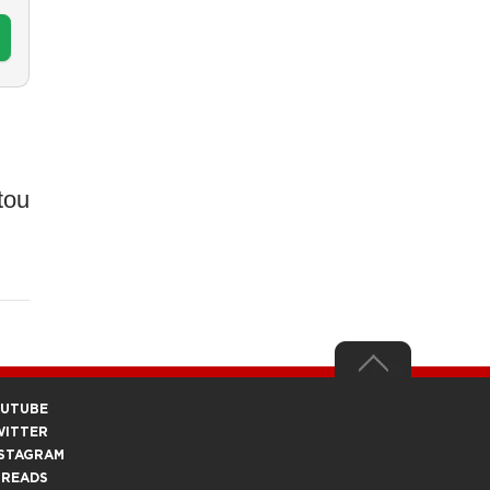
tou
OUTUBE
WITTER
STAGRAM
HREADS