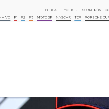
PODCAST
YOUTUBE
SOBRE NÓS
CO
 VIVO
F1
F2
F3
MOTOGP
NASCAR
TCR
PORSCHE CU