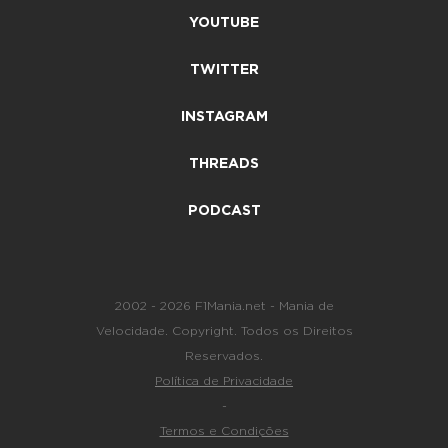
YOUTUBE
TWITTER
INSTAGRAM
THREADS
PODCAST
2002 - 2026 F1Mania.net - Mania de
Velocidade. Copyright. Todos os Direitos
Reservados.
Política de Privacidade
-
Termos e Condições