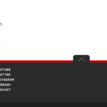
n
OUTUBE
WITTER
STAGRAM
HREADS
ODCAST