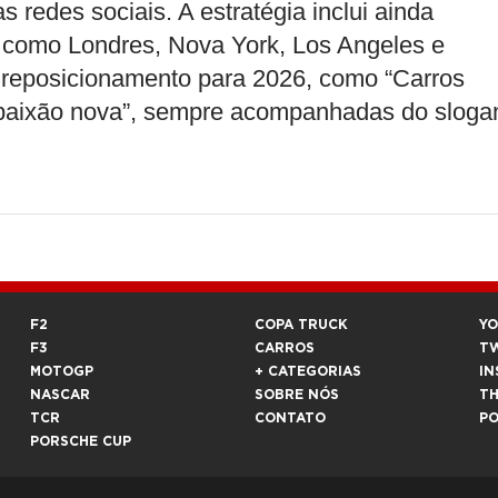
 redes sociais. A estratégia inclui ainda
s como Londres, Nova York, Los Angeles e
 reposicionamento para 2026, como “Carros
 paixão nova”, sempre acompanhadas do sloga
F2
COPA TRUCK
Y
F3
CARROS
T
MOTOGP
+ CATEGORIAS
IN
NASCAR
SOBRE NÓS
T
TCR
CONTATO
P
PORSCHE CUP