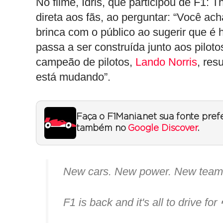
No filme, Idris, que participou de F1
direta aos fãs, ao perguntar: “Você ac
brinca com o público ao sugerir que é 
passa a ser construída junto aos pilot
campeão de pilotos,
Lando Norris
, res
está mudando”.
Faça o F1Mania.net sua fonte pref
também no
Google Discover
.
New cars. New power. New team
F1 is back and it's all to drive for 