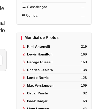
🏎️ Classificação
...
le
🏁 Corrida
...
ual
do
Mundial de Pilotos
1.
Kimi Antonelli
219
2.
Lewis Hamilton
169
3.
George Russell
160
4.
Charles Leclerc
138
5.
Lando Norris
128
6.
Max Verstappen
109
7.
Oscar Piastri
92
8.
Isack Hadjar
68
9.
Liam Lawson
43