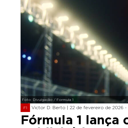
Foto: Divulgação / Formula 1
Victor D. Berto |
22 de fevereiro de 2026 -
F1
Fórmula 1 lança