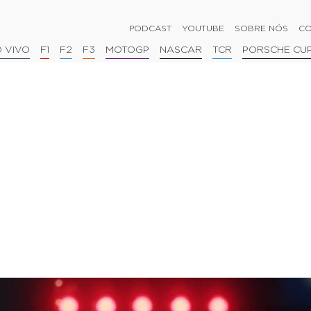
PODCAST
YOUTUBE
SOBRE NÓS
CO
 VIVO
F1
F2
F3
MOTOGP
NASCAR
TCR
PORSCHE CU