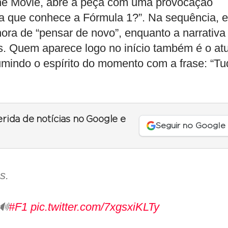
: The Movie, abre a peça com uma provocação
ha que conhece a Fórmula 1?”. Na sequência, e
hora de “pensar de novo”, enquanto a narrativa
os. Quem aparece logo no início também é o at
umindo o espírito do momento com a frase: “Tu
erida de notícias no Google e
Seguir no Google
s.
🔊
#F1
pic.twitter.com/7xgsxiKLTy