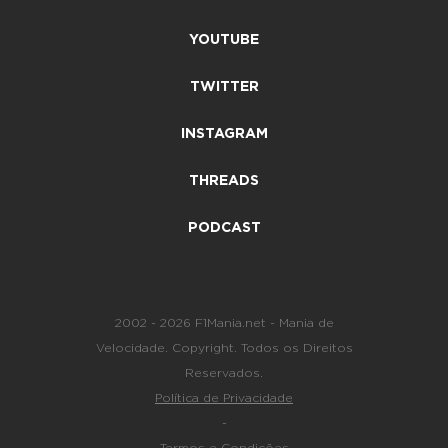
YOUTUBE
TWITTER
INSTAGRAM
THREADS
PODCAST
2002 - 2026 F1Mania.net - Mania de
Velocidade. Copyright. Todos os Direitos
Reservados.
Política de Privacidade
-
Termos e Condições