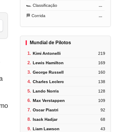
🏎️ Classificação
...
🏁 Corrida
...
Mundial de Pilotos
1.
Kimi Antonelli
219
.
2.
Lewis Hamilton
169
3.
George Russell
160
a
4.
Charles Leclerc
138
5.
Lando Norris
128
6.
Max Verstappen
109
smo
7.
Oscar Piastri
92
8.
Isack Hadjar
68
9.
Liam Lawson
43