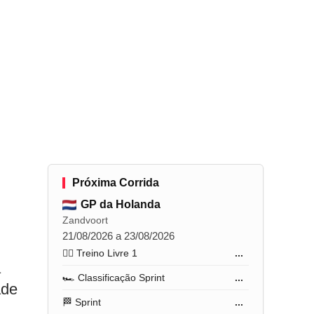
Próxima Corrida
GP da Holanda
Zandvoort
21/08/2026 a 23/08/2026
🏋️‍♂️ Treino Livre 1
...
a
🏎️ Classificação Sprint
...
ade
🏁 Sprint
...