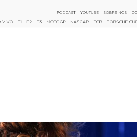
PODCAST
YOUTUBE
SOBRE NÓS
CO
 VIVO
F1
F2
F3
MOTOGP
NASCAR
TCR
PORSCHE CU