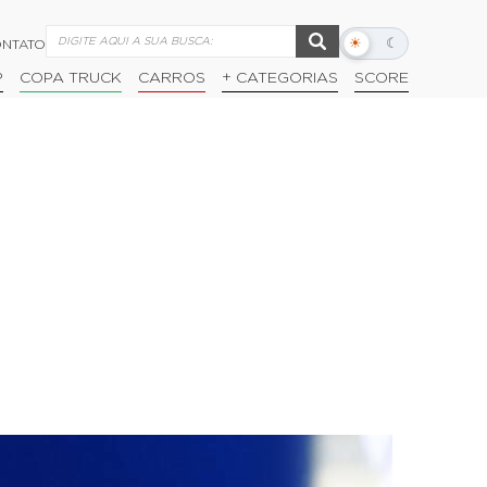
☀
☾
NTATO
Alternar
modo
P
COPA TRUCK
CARROS
+ CATEGORIAS
SCORE
escuro