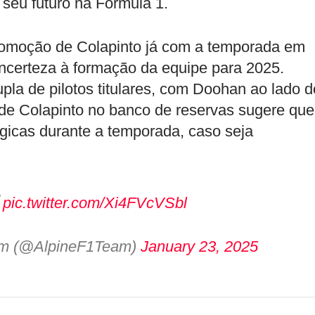
 seu futuro na Fórmula 1.
romoção de Colapinto já com a temporada em
ncerteza à formação da equipe para 2025.
pla de pilotos titulares, com Doohan ao lado d
 de Colapinto no banco de reservas sugere que
gicas durante a temporada, caso seja

pic.twitter.com/Xi4FVcVSbl
am (@AlpineF1Team)
January 23, 2025