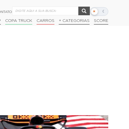
☀
☾
NTATO
Alternar
modo
P
COPA TRUCK
CARROS
+ CATEGORIAS
SCORE
escuro