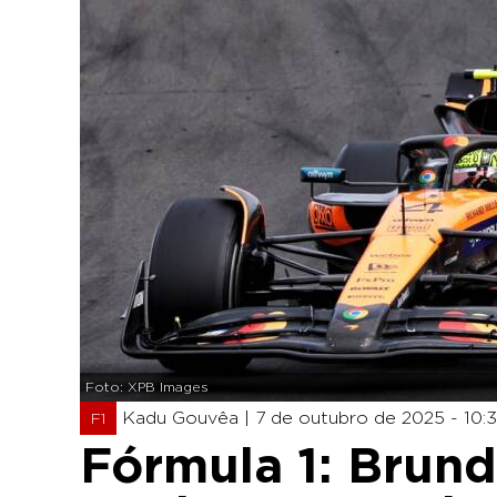
Foto: XPB Images
Kadu Gouvêa |
7 de outubro de 2025 - 10:3
F1
Fórmula 1: Brund