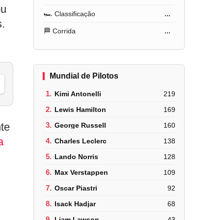
ou
🏎️ Classificação
...
s.
🏁 Corrida
...
Mundial de Pilotos
1.
Kimi Antonelli
219
2.
Lewis Hamilton
169
nte
3.
George Russell
160
a
4.
Charles Leclerc
138
5.
Lando Norris
128
6.
Max Verstappen
109
7.
Oscar Piastri
92
8.
Isack Hadjar
68
9.
Liam Lawson
43