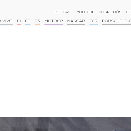
PODCAST
YOUTUBE
SOBRE NÓS
CO
 VIVO
F1
F2
F3
MOTOGP
NASCAR
TCR
PORSCHE CU