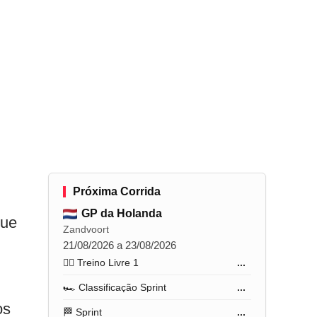
Próxima Corrida
GP da Holanda
que
Zandvoort
21/08/2026 a 23/08/2026
🏋️‍♂️ Treino Livre 1
...
🏎️ Classificação Sprint
...
os
🏁 Sprint
...