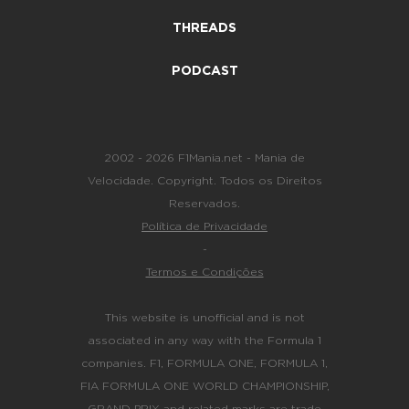
THREADS
PODCAST
2002 - 2026 F1Mania.net - Mania de
Velocidade. Copyright. Todos os Direitos
Reservados.
Política de Privacidade
-
Termos e Condições
This website is unofficial and is not
associated in any way with the Formula 1
companies. F1, FORMULA ONE, FORMULA 1,
FIA FORMULA ONE WORLD CHAMPIONSHIP,
GRAND PRIX and related marks are trade